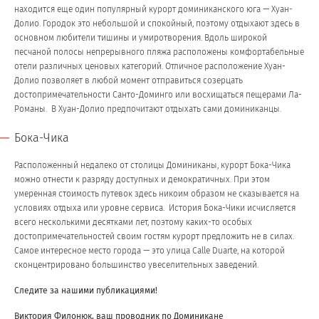
находится еще один популярный курорт доминиканского юга — Хуан-
Долио. Городок это небольшой и спокойный, поэтому отдыхают здесь в
основном любители тишины и умиротворения. Вдоль широкой
песчаной полосы непрерывного пляжа расположены комфортабельные
отели различных ценовых категорий. Отличное расположение Хуан-
Долио позволяет в любой момент отправиться созерцать
достопримечательности Санто-Доминго или восхищаться пещерами Ла-
Романы. В Хуан-Долио предпочитают отдыхать сами доминиканцы.
Бока-Чика
Расположенный недалеко от столицы Доминиканы, курорт Бока-Чика
можно отнести к разряду доступных и демократичных. При этом
умеренная стоимость путевок здесь никоим образом не сказывается на
условиях отдыха или уровне сервиса. История Бока-Чики исчисляется
всего несколькими десятками лет, поэтому каких-то особых
достопримечательностей своим гостям курорт предложить не в силах.
Самое интересное место города — это улица Calle Duarte, на которой
сконцентрировано большинство увеселительных заведений.
Следите за нашими публикациями!
Виктория Филонюк, ваш проводник по Доминикане