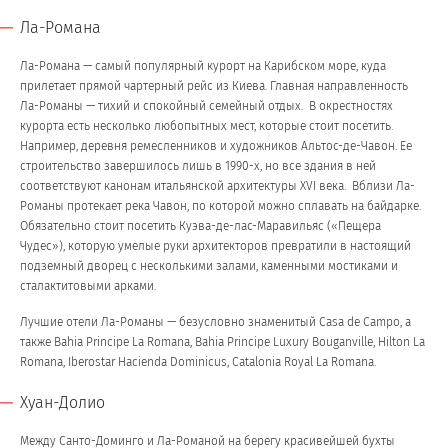
Ла-Романа
Ла-Романа — самый популярный курорт на Карибском море, куда
прилетает прямой чартерный рейс из Киева. Главная направленность
Ла-Романы — тихий и спокойный семейный отдых. В окрестностях
курорта есть несколько любопытных мест, которые стоит посетить.
Например, деревня ремесленников и художников Альтос-де-Чавон. Ее
строительство завершилось лишь в 1990-х, но все здания в ней
соответствуют канонам итальянской архитектуры XVI века. Вблизи Ла-
Романы протекает река Чавон, по которой можно сплавать на байдарке.
Обязательно стоит посетить Куэва-де-лас-Маравильяс («Пещера
Чудес»), которую умелые руки архитекторов превратили в настоящий
подземный дворец с несколькими залами, каменными мостиками и
сталактитовыми арками.
Лучшие отели Ла-Романы — безусловно знаменитый Casa de Campo, а
также Bahia Principe La Romana, Bahia Principe Luxury Bouganville, Hilton La
Romana, Iberostar Hacienda Dominicus, Catalonia Royal La Romana.
Хуан-Долио
Между Санто-Доминго и Ла-Романой на берегу красивейшей бухты