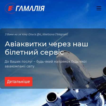
З Вами на зв’язку Ольга @o_klevtsova (Telegram)
Авіаквитки через наш
білетний сервіс
До Ваших послуг – будь-який напрямок будь-якої
авіакомпанії світу
Детальніше