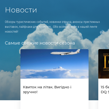
Новости
Обзоры туристических событий, новинки отдыха, анонсы престижных
выставок, лайфхаки для туристов... Обо всём об этом в нашей ленте
новостей!
Cамые свежие новости сезона
Квиток на літак. Вигідно і
15 б
зручно!
DQ 