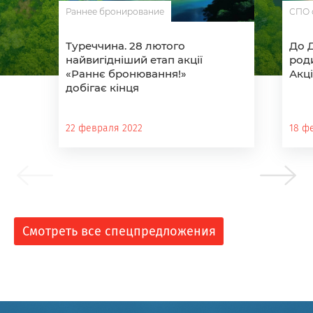
Раннее бронирование
СПО 
Туреччина. 28 лютого
До 
найвигідніший етап акції
род
«Раннє бронювання!»
Акці
добігає кінця
22 февраля 2022
18 ф
Смотреть все спецпредложения